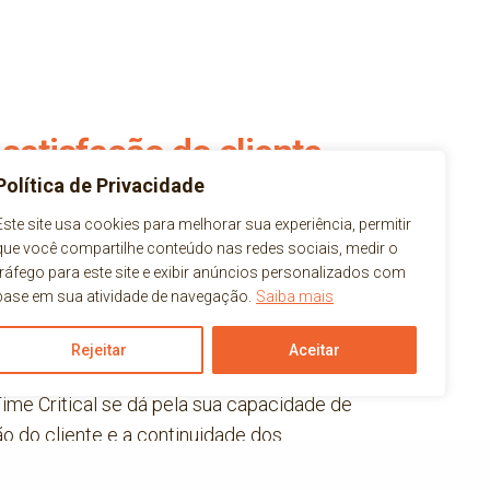
 satisfação do cliente
Política de Privacidade
uma função essencial no setor logístico,
Este site usa cookies para melhorar sua experiência, permitir
que você compartilhe conteúdo nas redes sociais, medir o
arantir que as entregas urgentes sejam
tráfego para este site e exibir anúncios personalizados com
do prazo estipulado. Em muitas situações, o
base em sua atividade de navegação.
Saiba mais
rítico para o sucesso do negócio, e é
 Time Critical se torna fundamental.
Rejeitar
Aceitar
ime Critical se dá pela sua capacidade de
ção do cliente e a continuidade dos
ções de urgência. Sem essa função, muitas