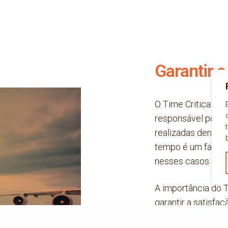
Garantir a
O Time Critical é 
responsável por g
realizadas dentro 
tempo é um fator c
nesses casos que o
A importância do T
garantir a satisfa
negócios em situa