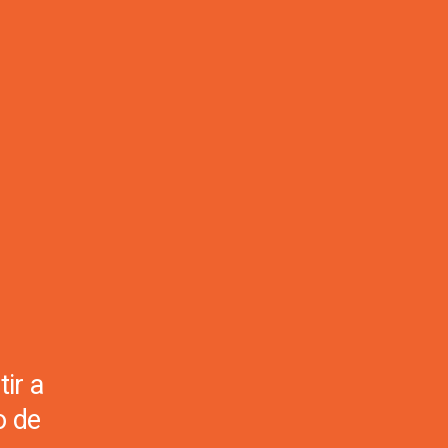
ir a
o de